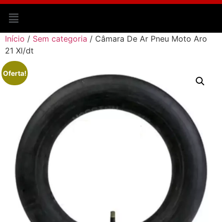
Início
/
Sem categoria
/ Câmara De Ar Pneu Moto Aro
21 Xl/dt
Oferta!